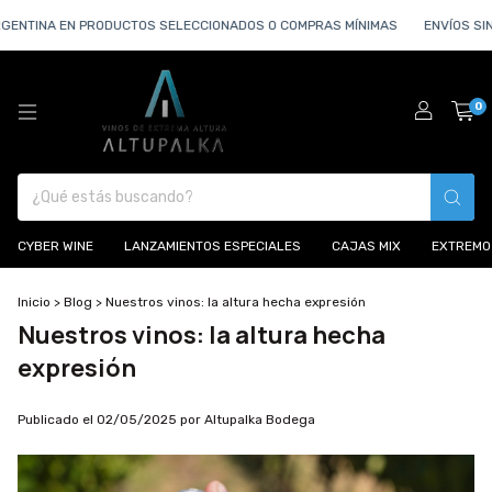
ENTINA EN PRODUCTOS SELECCIONADOS O COMPRAS MÍNIMAS
ENVÍOS SIN 
0
CYBER WINE
LANZAMIENTOS ESPECIALES
CAJAS MIX
EXTREMO
Inicio
>
Blog
>
Nuestros vinos: la altura hecha expresión
Nuestros vinos: la altura hecha
expresión
Publicado el 02/05/2025 por Altupalka Bodega