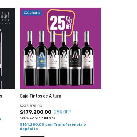
GRATIS
as
Caja Tintos de Altura
$238.875,00
$179.200,00
25
% OFF
3
x
$59.733,33
sin interés
o
$161.280,00
con
Transferencia o
depósito