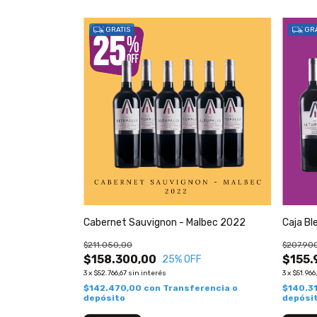
GRATIS
GRA
Cabernet Sauvignon - Malbec 2022
Caja Ble
$211.050,00
$207.90
$158.300,00
$155.
25
% OFF
3
x
$52.766,67
sin interés
3
x
$51.966
$142.470,00
con
Transferencia o
$140.3
depósito
depósi