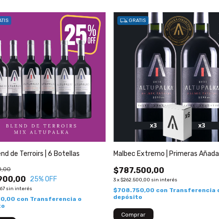
TIS
GRATIS
nd de Terroirs | 6 Botellas
Malbec Extremo | Primeras Añad
0,00
$787.500,00
900,00
25
% OFF
3
x
$262.500,00
sin interés
,67
sin interés
$708.750,00
con
Transferencia 
depósito
10,00
con
Transferencia o
to