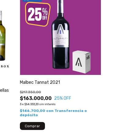
Malbec Tannat 2021
ellas
$217.350,00
$163.000,00
25
% OFF
3
x
$54.333,33
sin interés
$146.700,00
con
Transferencia o
depósito