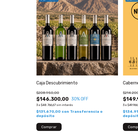
Caja Descubrimiento
Caberne
$208.950,00
$214.20
$146.300,00
$149.
30
% OFF
3
x
$48.766,67
sin interés
3
x
$49.966
$131.670,00
con
Transferencia o
$134.9
depósito
depósi