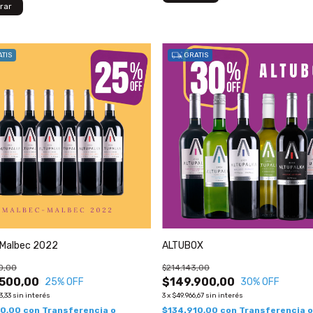
TIS
GRATIS
 Malbec 2022
ALTUBOX
0,00
$214.143,00
500,00
$149.900,00
25
% OFF
30
% OFF
3,33
sin interés
3
x
$49.966,67
sin interés
50,00
con
Transferencia o
$134.910,00
con
Transferencia o