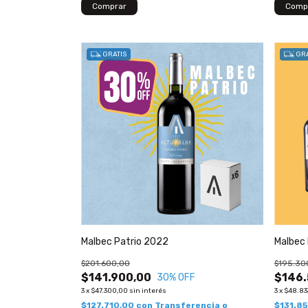
GRATIS
GRA
Malbec Patrio 2022
Malbec
$201.600,00
$195.30
$141.900,00
$146.
30
% OFF
3
x
$47.300,00
sin interés
3
x
$48.83
$127.710,00
con
Transferencia o
$131.8