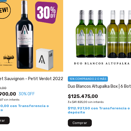
t Sauvignon - Petit Verdot 2022
15%
COMPRANDO 2 O MÁS
Duo Blancos Altupalka Box | 6 Bot
0,00
900,00
30
% OFF
$125.475,00
,67
sin interés
3
x
$41.825,00
sin interés
10,00
con
Transferencia o
$112.927,50
con
Transferencia o
to
depósito