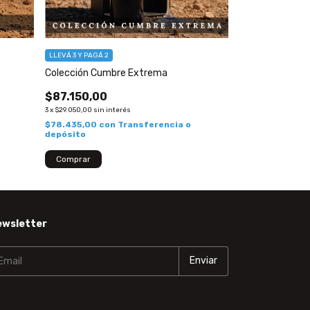
LLEVÁ 3 Y PAGÁ 2
LLEVÁ 3 Y PAGÁ 2
Colección Cumbre Extrema
Colección Orige
$87.150,00
$282.450,0
3
x
$29.050,00
sin interés
3
x
$94.150,00
sin int
$78.435,00
con
Transferencia o
$254.205,00
co
depósito
depósito
ewsletter