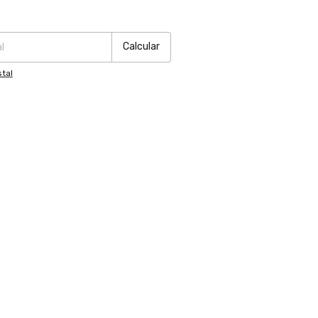
:
Cambiar CP
Calcular
tal