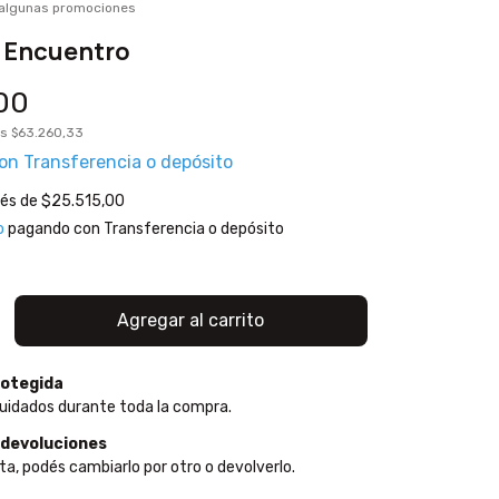
 algunas promociones
 Encuentro
00
os
$63.260,33
on
Transferencia o depósito
rés de
$25.515,00
o
pagando con Transferencia o depósito
otegida
uidados durante toda la compra.
 devoluciones
ta, podés cambiarlo por otro o devolverlo.