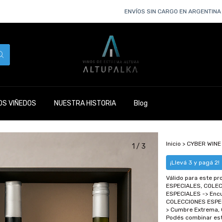
ENVÍOS SIN CARGO EN ARGENTINA EN P
S VIÑEDOS
NUESTRA HISTORIA
Blog
Inicio
>
CYBER WINE
1
/
3
¡Llevá 3 y pagá 2!
Válido para este pr
ESPECIALES, COLEC
ESPECIALES -> Enc
COLECCIONES ESPEC
> Cumbre Extrema, 
Podés combinar est