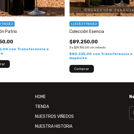
Y PAGÁ 2
LLEVÁ 3 Y PAGÁ 2
ón Patrio
Colección Esencia
50,00
$89.250,00
3
x
$29.750,00
sin interés
5,00
con
Transferencia o
to
$80.325,00
con
Transferencia o
depósito
HOME
N
TIENDA
NUESTROS VIÑEDOS
NUESTRA HISTORIA