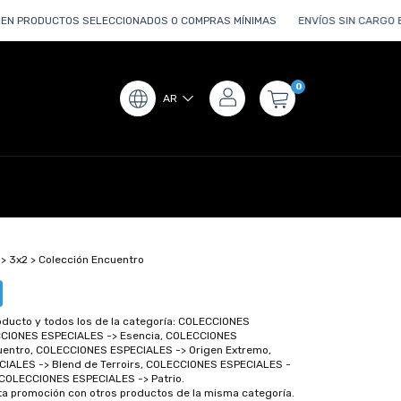
RODUCTOS SELECCIONADOS O COMPRAS MÍNIMAS
ENVÍOS SIN CARGO EN AR
0
AR
>
3x2
>
Colección Encuentro
oducto y todos los de la categoría: COLECCIONES
CIONES ESPECIALES -> Esencia, COLECCIONES
uentro, COLECCIONES ESPECIALES -> Origen Extremo,
IALES -> Blend de Terroirs, COLECCIONES ESPECIALES -
COLECCIONES ESPECIALES -> Patrio.
a promoción con otros productos de la misma categoría.