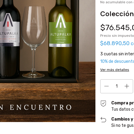
No acumulable con
Colección
$76.545,
Precio sin impuest
$68.890,50
c
3
cuotas sin inte
10% de descuent
Ver más detalles
Compra pr
Tus datos c
Cambios y
Si no te gus