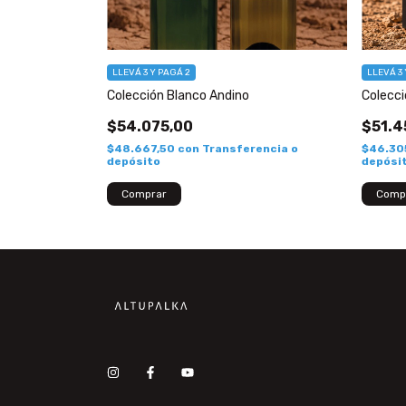
LLEVÁ 3 Y PAGÁ 2
LLEVÁ 3 
rs
Colección Blanco Andino
Colecci
$54.075,00
$51.4
$48.667,50
con
Transferencia o
$46.30
depósito
depósi
rencia o