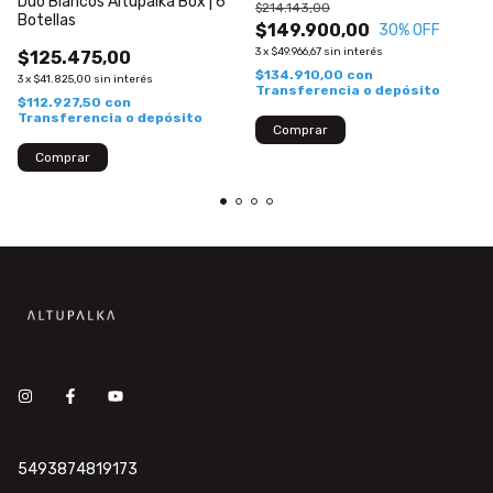
Duo Blancos Altupalka Box | 6
$214.143,00
Botellas
$149.900,00
30
% OFF
3
x
$49.966,67
sin interés
$125.475,00
$134.910,00
con
3
x
$41.825,00
sin interés
Transferencia o depósito
$112.927,50
con
Transferencia o depósito
5493874819173