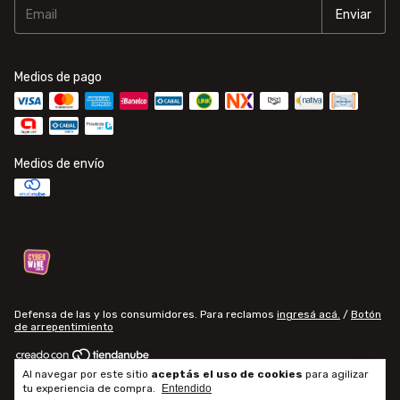
Medios de pago
Medios de envío
Defensa de las y los consumidores. Para reclamos
ingresá acá.
/
Botón
de arrepentimiento
Al navegar por este sitio
aceptás el uso de cookies
para agilizar
Copyright ALTUPALKA - 2026. Todos los derechos reservados.
tu experiencia de compra.
Entendido