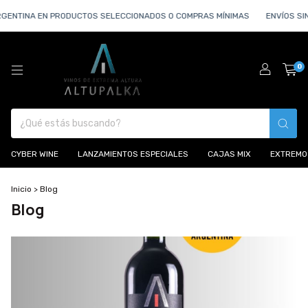
GENTINA EN PRODUCTOS SELECCIONADOS O COMPRAS MÍNIMAS
ENVÍOS SIN
0
CYBER WINE
LANZAMIENTOS ESPECIALES
CAJAS MIX
EXTREMO
Inicio
>
Blog
Blog