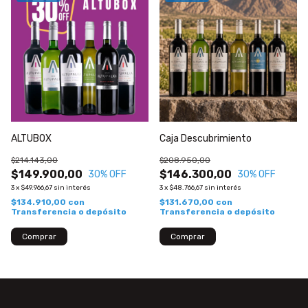
ALTUBOX
Caja Descubrimiento
$214.143,00
$208.950,00
$149.900,00
$146.300,00
30
% OFF
30
% OFF
3
x
$49.966,67
sin interés
3
x
$48.766,67
sin interés
$134.910,00
con
$131.670,00
con
Transferencia o depósito
Transferencia o depósito