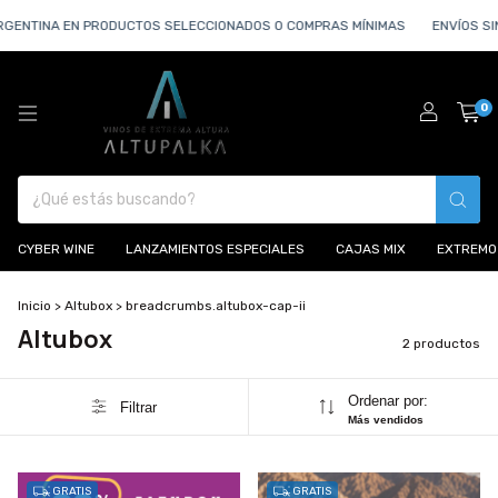
RGENTINA EN PRODUCTOS SELECCIONADOS O COMPRAS MÍNIMAS
ENVÍOS SI
0
CYBER WINE
LANZAMIENTOS ESPECIALES
CAJAS MIX
EXTREMO
Inicio
>
Altubox
>
breadcrumbs.altubox-cap-ii
Altubox
2 productos
Ordenar por:
Filtrar
Más vendidos
GRATIS
GRATIS