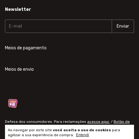
Newsletter
Meios de pagamento
Meios de envio
Defesa dos consumidores. Para reclamações
acesse aqui.
/
Botão de
arrependimento
Ao navegar por este site
você aceita o uso de cookies
para
agilizar a sua experiência de compra.
Entendi