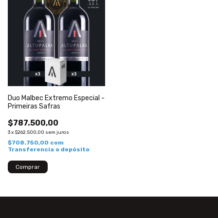
Duo Malbec Extremo Especial -
Primeiras Safras
$787.500,00
3
x
$262.500,00
sem juros
$708.750,00
com
Transferencia o depósito