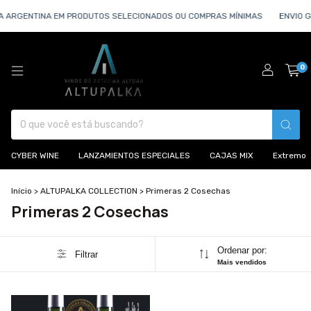
A ARGENTINA EM PRODUTOS SELECIONADOS OU COMPRAS MÍNIMAS
ENVIO G
0
CYBER WINE
LANZAMIENTOS ESPECIALES
CAJAS MIX
Extremo
Início
>
ALTUPALKA COLLECTION
>
Primeras 2 Cosechas
Primeras 2 Cosechas
Ordenar por:
Filtrar
Mais vendidos