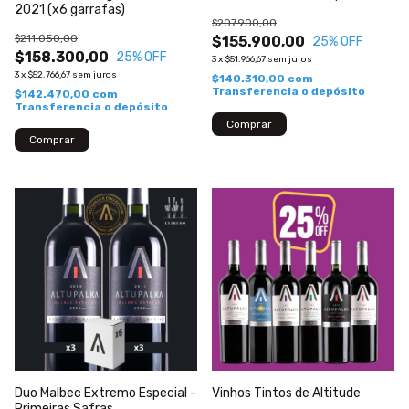
2021 (x6 garrafas)
$207.900,00
$211.050,00
$155.900,00
25
% OFF
$158.300,00
25
% OFF
3
x
$51.966,67
sem juros
3
x
$52.766,67
sem juros
$140.310,00
com
Transferencia o depósito
$142.470,00
com
Transferencia o depósito
Duo Malbec Extremo Especial -
Vinhos Tintos de Altitude
Primeiras Safras