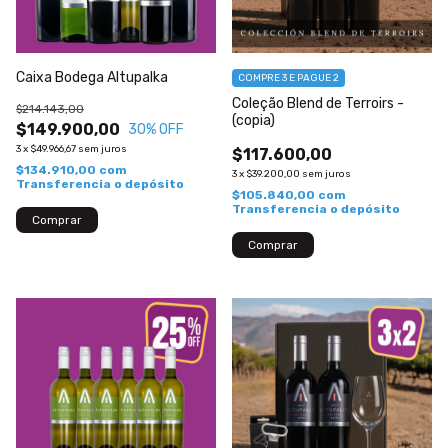
Caixa Bodega Altupalka
COMPRE 3 E PAGUE 2
Coleção Blend de Terroirs -
$214.143,00
(copia)
$149.900,00
30
% OFF
3
x
$49.966,67
sem juros
$117.600,00
$134.910,00
com
3
x
$39.200,00
sem juros
Transferencia o depósito
$105.840,00
com
Transferencia o depósito