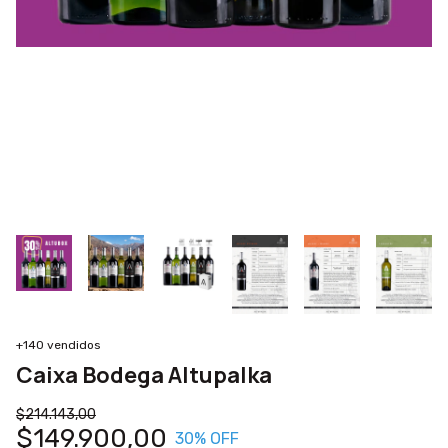
+140 vendidos
Caixa Bodega Altupalka
$214.143,00
$149.900,00
30
% OFF