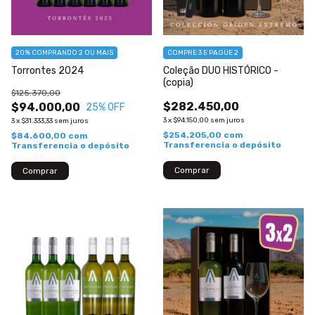
20%
COMPRANDO 2 OU MAIS
COMPRE 3 E PAGUE 2
Torrontes 2024
Coleção DUO HISTÓRICO -
(copia)
$125.370,00
$282.450,00
$94.000,00
25
% OFF
3
x
$94.150,00
sem juros
3
x
$31.333,33
sem juros
$254.205,00
com
$84.600,00
com
Transferencia o depósito
Transferencia o depósito