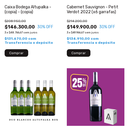
Caixa Bodega Altupalka -
Cabernet Sauvignon - Petit
(copia) - (copia)
Verdot 2022 (x6 garrafas)
$208.950,00
$214.200,00
$146.300,00
$149.900,00
30
% OFF
30
% OFF
3
x
$48.766,67
sem juros
3
x
$49.966,67
sem juros
$131.670,00
com
$134.910,00
com
Transferencia o depósito
Transferencia o depósito