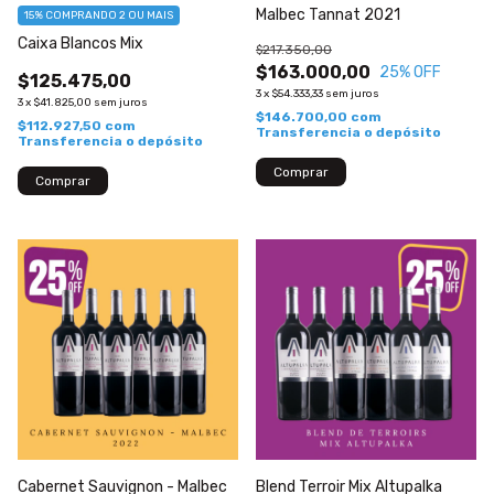
Malbec Tannat 2021
15%
COMPRANDO 2 OU MAIS
Caixa Blancos Mix
$217.350,00
$163.000,00
25
% OFF
$125.475,00
3
x
$54.333,33
sem juros
3
x
$41.825,00
sem juros
$146.700,00
com
$112.927,50
com
Transferencia o depósito
Transferencia o depósito
Cabernet Sauvignon - Malbec
Blend Terroir Mix Altupalka