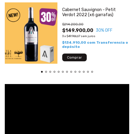
Cabernet Sauvignon - Petit
Verdot 2022 (x6 garrafas)
$214.200,00
$149.900,00
30
% OFF
3
x
$49.966,67
sem juros
$134.910,00
com
Transferencia o
depósito