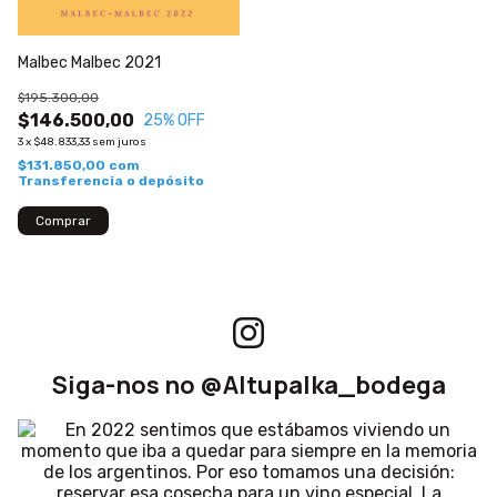
Malbec Malbec 2021
$195.300,00
$146.500,00
25
% OFF
3
x
$48.833,33
sem juros
$131.850,00
com
Transferencia o depósito
Siga-nos no @Altupalka_bodega