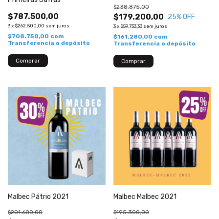
$238.875,00
$787.500,00
$179.200,00
25
% OFF
3
x
$262.500,00
sem juros
3
x
$59.733,33
sem juros
$708.750,00
com
$161.280,00
com
Transferencia o depósito
Transferencia o depósito
Malbec Pátrio 2021
Malbec Malbec 2021
$201.600,00
$195.300,00