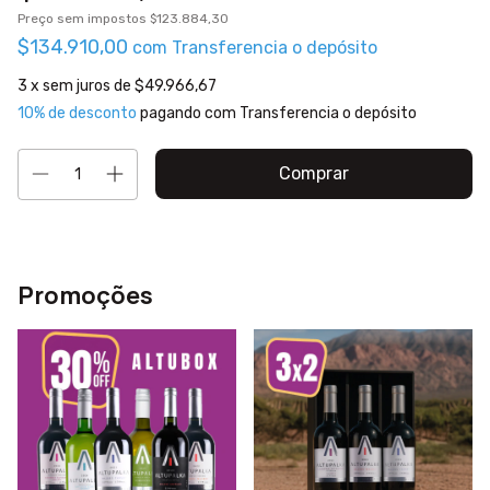
Preço sem impostos
$123.884,30
$134.910,00
com
Transferencia o depósito
3
x sem juros de
$49.966,67
10% de desconto
pagando com Transferencia o depósito
Promoções