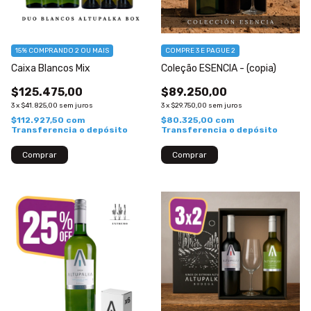
15%
COMPRANDO 2 OU MAIS
COMPRE 3 E PAGUE 2
Caixa Blancos Mix
Coleção ESENCIA - (copia)
$125.475,00
$89.250,00
3
x
$41.825,00
sem juros
3
x
$29.750,00
sem juros
$112.927,50
com
$80.325,00
com
Transferencia o depósito
Transferencia o depósito