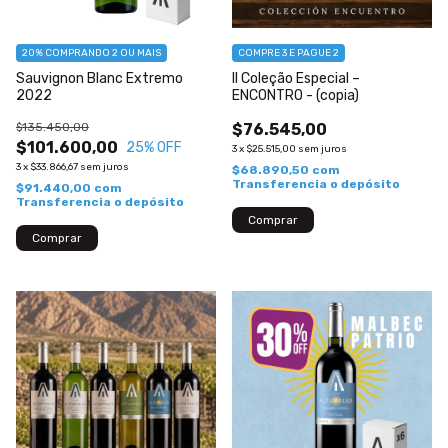
20%
COMPRANDO 2 OU MAIS
COMPRE 3 E PAGUE 2
Sauvignon Blanc Extremo
II Coleção Especial –
2022
ENCONTRO - (copia)
$135.450,00
$76.545,00
$101.600,00
25
% OFF
3
x
$25.515,00
sem juros
3
x
$33.866,67
sem juros
$68.890,50
com
Transferencia o depósito
$91.440,00
com
Transferencia o depósito