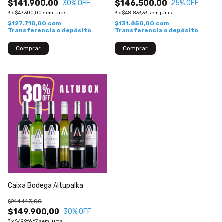
$141.900,00
$146.500,00
30
% OFF
25
% OFF
3
x
$47.300,00
sem juros
3
x
$48.833,33
sem juros
$127.710,00
com
$131.850,00
com
Transferencia o depósito
Transferencia o depósito
Caixa Bodega Altupalka
$214.143,00
$149.900,00
30
% OFF
3
x
$49.966,67
sem juros