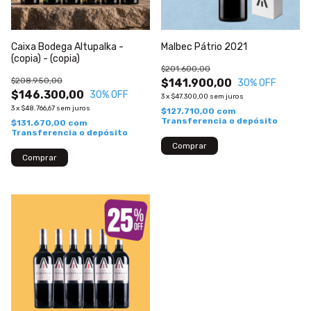
Caixa Bodega Altupalka -
Malbec Pátrio 2021
(copia) - (copia)
$201.600,00
$208.950,00
$141.900,00
30
% OFF
$146.300,00
30
% OFF
3
x
$47.300,00
sem juros
3
x
$48.766,67
sem juros
$127.710,00
com
Transferencia o depósito
$131.670,00
com
Transferencia o depósito