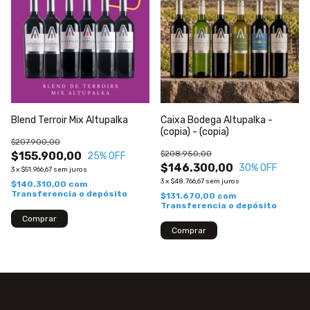
Blend Terroir Mix Altupalka
Caixa Bodega Altupalka -
(copia) - (copia)
$207.900,00
$208.950,00
$155.900,00
25
% OFF
$146.300,00
30
% OFF
3
x
$51.966,67
sem juros
3
x
$48.766,67
sem juros
$140.310,00
com
Transferencia o depósito
$131.670,00
com
Transferencia o depósito