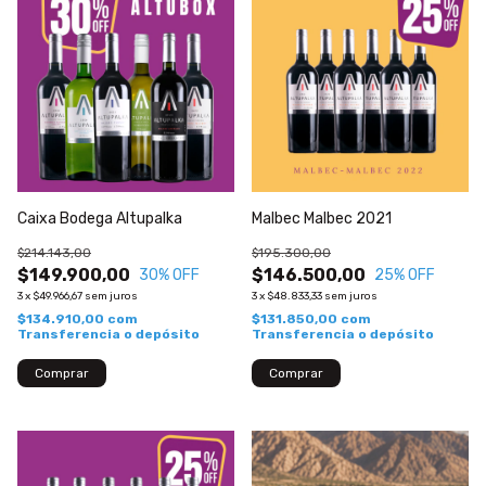
Caixa Bodega Altupalka
Malbec Malbec 2021
$214.143,00
$195.300,00
$149.900,00
$146.500,00
30
% OFF
25
% OFF
3
x
$49.966,67
sem juros
3
x
$48.833,33
sem juros
$134.910,00
com
$131.850,00
com
Transferencia o depósito
Transferencia o depósito