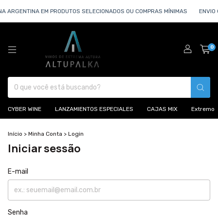
NA ARGENTINA EM PRODUTOS SELECIONADOS OU COMPRAS MÍNIMAS
ENVIO 
0
CYBER WINE
LANZAMIENTOS ESPECIALES
CAJAS MIX
Extremo
Início
>
Minha Conta
>
Login
Iniciar sessão
E-mail
Senha