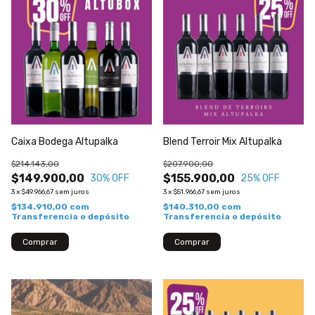
Caixa Bodega Altupalka
Blend Terroir Mix Altupalka
$214.143,00
$207.900,00
$149.900,00
$155.900,00
30
% OFF
25
% OFF
3
x
$49.966,67
sem juros
3
x
$51.966,67
sem juros
$134.910,00
com
$140.310,00
com
Transferencia o depósito
Transferencia o depósito