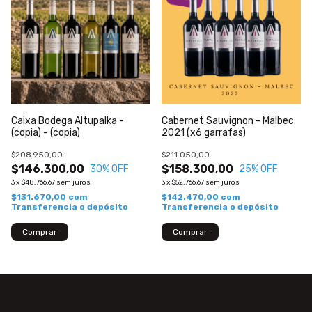
Caixa Bodega Altupalka -
Cabernet Sauvignon - Malbec
(copia) - (copia)
2021 (x6 garrafas)
$208.950,00
$211.050,00
$146.300,00
$158.300,00
30
% OFF
25
% OFF
3
x
$48.766,67
sem juros
3
x
$52.766,67
sem juros
$131.670,00
com
$142.470,00
com
Transferencia o depósito
Transferencia o depósito