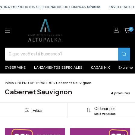
TINA EM PRODUTOS SELECIONADOS OU COMPRAS MÍNIMAS
ENVIO GRATUITO
0
CYBER WINE
LANZAMIENTOS ESPECIALES
CAJAS MIX
Extremo
Início
>
BLEND DE TERROIRS
>
Cabernet Sauvignon
Cabernet Sauvignon
4 produtos
Ordenar por:
Filtrar
Mais vendidos