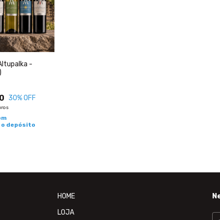
ltupalka -
)
0
30
% OFF
uros
om
 o depósito
HOME
N
LOJA