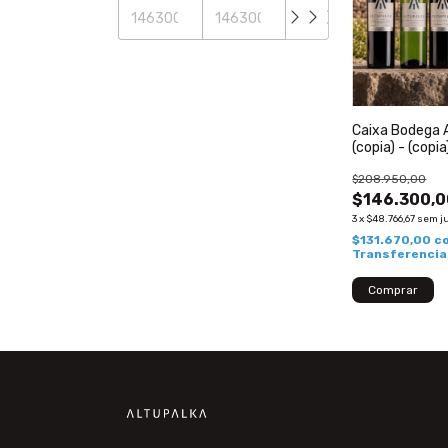
Caixa Bodega A
(copia) - (copia
$208.950,00
$146.300,0
3
x
$48.766,67
sem j
$131.670,00
c
Transferencia